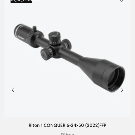
{TEXTO_DE_VENTA}
8%
{T
Riton 1 CONQUER 6-24×50 (2022)FFP