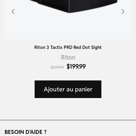
Riton 3 Tactix PRD Red Dot Sight
Riton
$
199.99
$
219.99
Ajouter au panier
BESOIN D'AIDE ?