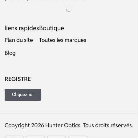
liens rapides
Boutique
Plan du site
Toutes les marques
Russian
Blog
Dutch
Italian
Japanese
REGISTRE
Turkish
Cliquez ici
Ukrainian
Portuguese
German
Copyright 2026 Hunter Optics. Tous droits réservés.
Spanish
English