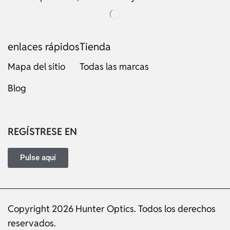
enlaces rápidos
Tienda
Mapa del sitio
Todas las marcas
Blog
Russian
Dutch
Italian
REGÍSTRESE EN
Japanese
Turkish
Pulse aquí
Ukrainian
French
Copyright 2026 Hunter Optics. Todos los derechos
Portuguese
reservados.
German