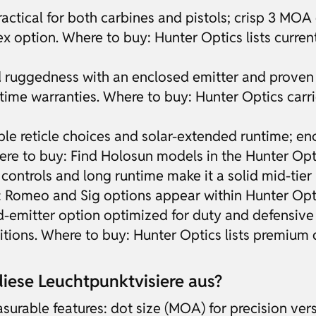
ctical for both carbines and pistols; crisp 3 MOA d
x option. Where to buy: Hunter Optics lists current
 ruggedness with an enclosed emitter and proven de
fetime warranties. Where to buy: Hunter Optics carri
ple reticle choices and solar-extended runtime; 
here to buy: Find Holosun models in the Hunter Opt
ntrols and long runtime make it a solid mid-tier p
y: Romeo and Sig options appear within Hunter Opti
mitter option optimized for duty and defensive 
tions. Where to buy: Hunter Optics lists premium d
iese Leuchtpunktvisiere aus?
urable features: dot size (MOA) for precision vers