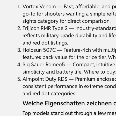
Vortex Venom — Fast, affordable, and pra
go-to for shooters wanting a simple refle
sights category for direct comparison.
Trijicon RMR Type 2 — Industry-standard
reflects military-grade durability and li
and red dot listings.
Holosun 507C — Feature-rich with multi
features pack value for the price tier. W
Sig Sauer Romeo5 — Compact, intuitive co
simplicity and battery life. Where to bu
Aimpoint Duty RDS — Premium enclosed-e
consistent performance in extreme condi
and red dot categories.
Welche Eigenschaften zeichnen d
Top models stand out through a few meas