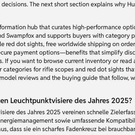
decisions. The next short section explains why Hun
information hub that curates high-performance opti
and Swampfox and supports buyers with category pa
le red dot sights, free worldwide shipping on orde
secure payment options—benefits that simplify dis
s. If you want to browse current inventory or read 
 categories for rifle scopes and red dot sights th
model reviews and the buying guide that follow, wh
en Leuchtpunktvisiere des Jahres 2025?
iere des Jahres 2025 vereinen schnelle Zielerfas
s Energiemanagement sowie umfassende Kompatibilit
s, dass sie ein scharfes Fadenkreuz bei brauchbar