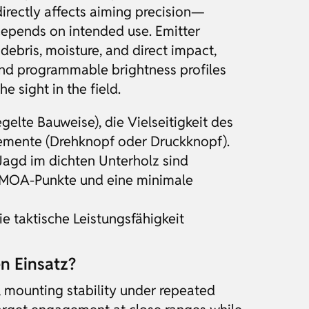
irectly affects aiming precision—
depends on intended use. Emitter
ebris, moisture, and direct impact,
 and programmable brightness profiles
e sight in the field.
lte Bauweise), die Vielseitigkeit des
emente (Drehknopf oder Druckknopf).
 Jagd im dichten Unterholz sind
e MOA-Punkte und eine minimale
ie taktische Leistungsfähigkeit
n Einsatz?
g, mounting stability under repeated