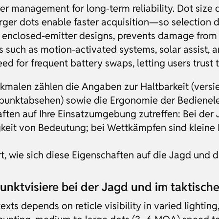
r management for long-term reliability. Dot size d
arger dots enable faster acquisition—so selection 
h enclosed-emitter designs, prevents damage from d
s such as motion-activated systems, solar assist,
 for frequent battery swaps, letting users trust th
alen zählen die Angaben zur Haltbarkeit (versiege
punktabsehen) sowie die Ergonomie der Bedienel
aften auf Ihre Einsatzumgebung zutreffen: Bei der
gkeit von Bedeutung; bei Wettkämpfen sind klein
t, wie sich diese Eigenschaften auf die Jagd und d
nktvisiere bei der Jagd und im taktische
xts depends on reticle visibility in varied lightin