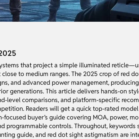
 2025
 systems that project a simple illuminated reticle—
 at close to medium ranges. The 2025 crop of red 
esigns, and advanced power management, producing o
or generations. This article delivers hands-on styl
and-level comparisons, and platform-specific rec
ompetition. Readers will get a quick top-rated mode
on-focused buyer’s guide covering MOA, power, mou
and programmable controls. Throughout, keywords su
ounting guide, and red dot sight astigmatism are in