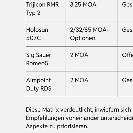
Trijicon RMR
3,25 MOA
Ges
Typ 2
Holosun
2/32/65 MOA-
Ges
507C
Optionen
Sig Sauer
2 MOA
Off
Romeo5
Aimpoint
2 MOA
Ges
Duty RDS
Diese Matrix verdeutlicht, inwiefern si
Empfehlungen voneinander unterscheiden,
Aspekte zu priorisieren.