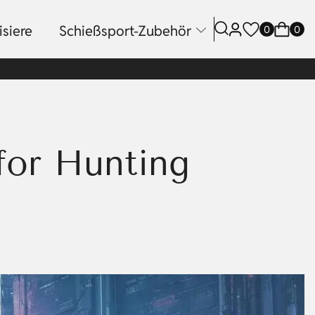
siere
Schießsport-Zubehör
0
0
for Hunting