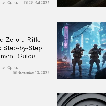
nter-Optics
29. Mai 2026
o Zero a Rifle
: Step-by-Step
tment Guide
nter-Optics
November 10, 2025