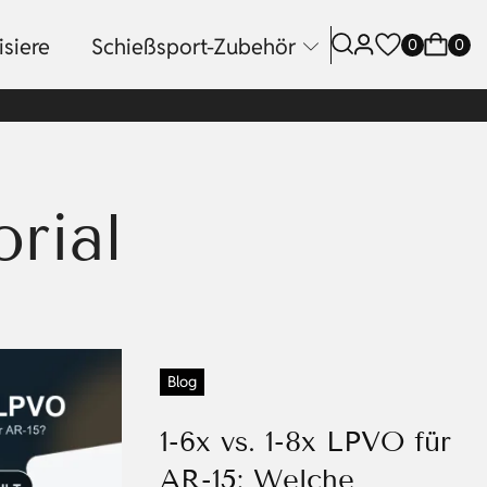
siere
Schießsport-Zubehör
0
0
rial
Blog
1-6x vs. 1-8x LPVO für
AR-15: Welche