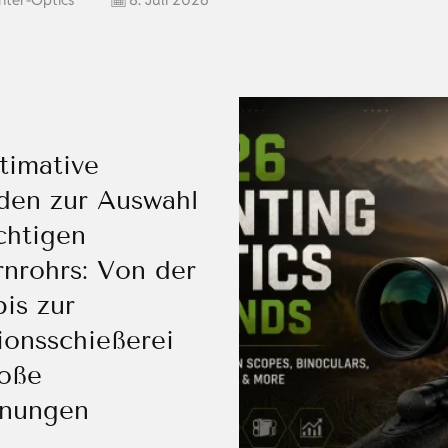
timative
aden zur Auswahl
chtigen
rnrohrs: Von der
is zur
ionsschießerei
roße
rnungen