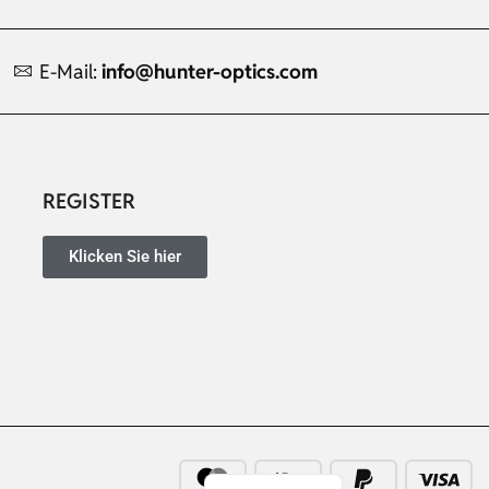
E-Mail:
info@hunter-optics.com
Russian
Dutch
REGISTER
Italian
Japanese
Klicken Sie hier
Turkish
Ukrainian
French
Portuguese
Spanish
English