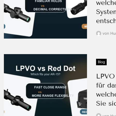
welch
System
entsc
von
Hu
Blog
LPVO 
für da
welche
Sie s
von
Hu