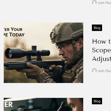
von
Hu
Blog
How t
Scope
Adjus
von
Hu
Blog