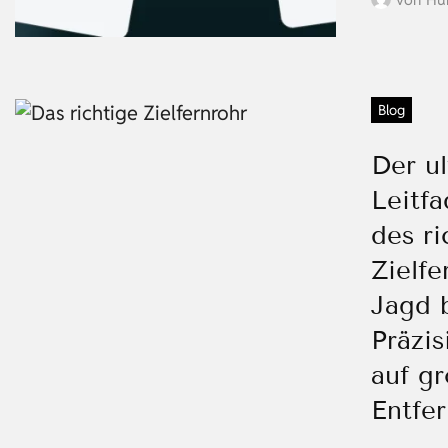
Blog
Der ul
Leitf
des ri
Zielfe
Jagd b
Präzis
auf g
Entfe