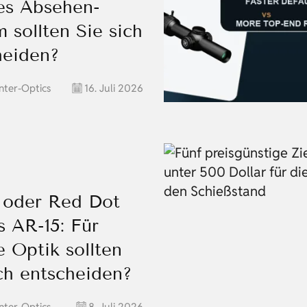
es Absehen-
 sollten Sie sich
heiden?
nter-Optics
16. Juli 2026
oder Red Dot
s AR-15: Für
 Optik sollten
ich entscheiden?
nter-Optics
8. Juli 2026