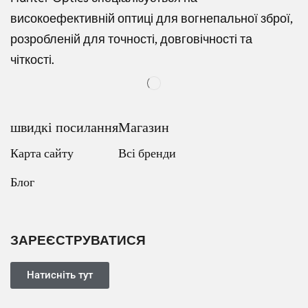
високоефективній оптиці для вогнепальної зброї,
розробленій для точності, довговічності та
чіткості.
швидкі посилання
Магазин
Карта сайту
Всі бренди
Блог
Russian
Dutch
Italian
ЗАРЕЄСТРУВАТИСЯ
Japanese
Turkish
Натисніть тут
French