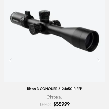
Riton 3 CONQUER 6-24×50IR FFP
Рітоне.
$
559.99
$
599.99