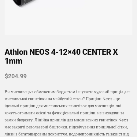
Athlon NEOS 4-12×40 CENTER X
1mm
$
204.99
Ви мисливець з обмеженим бюджетом і шукаєте чудовий приціл для
мисливської гвинтівки на майбутній сезон? Приціли Neos - це
ідеальні приціли для мисливських гвинтівок для мисливців, які
хочуть отримати якісні та функціональні приціли, не виходячи за
рамки бюджету. Лінійка прицілів для мисливських гвинтівок Neos
має закриті револьверні башточки, підсвічування прицільної сітки,
лінзи з багатошаровим покриттям, водонепроникність та захист від