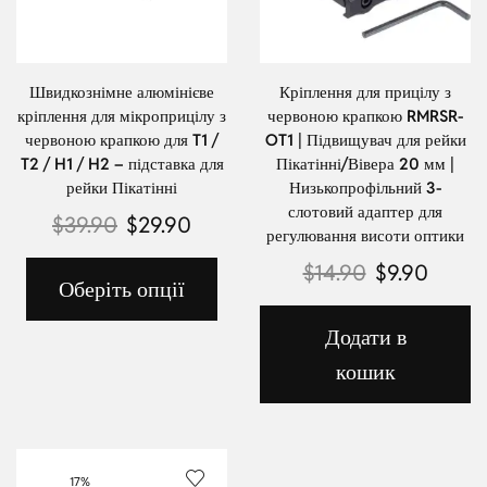
Швидкознімне алюмінієве
Кріплення для прицілу з
кріплення для мікроприцілу з
червоною крапкою RMRSR-
червоною крапкою для T1 /
OT1 | Підвищувач для рейки
T2 / H1 / H2 – підставка для
Пікатінні/Вівера 20 мм |
рейки Пікатінні
Низькопрофільний 3-
слотовий адаптер для
$
39.90
$
29.90
регулювання висоти оптики
$
14.90
$
9.90
Оберіть опції
Додати в
кошик
17%