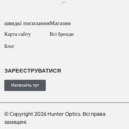
швидкі посилання
Магазин
Карта сайту
Всі бренди
Блог
Russian
Dutch
Italian
ЗАРЕЄСТРУВАТИСЯ
Japanese
Turkish
Натисніть тут
French
Portuguese
© Copyright 2026 Hunter Optics. Всі права
German
захищені.
Spanish