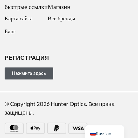
быстрые ссылки
Магазин
Карта сайта
Все бренды
Блог
Dutch
Italian
Japanese
РЕГИСТРАЦИЯ
Turkish
Ukrainian
Нажмите здесь
French
Portuguese
© Copyright 2026 Hunter Optics. Все права
German
защищены.
Spanish
English
Russian