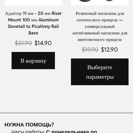
Адаптер 11 мм - 20 мм Riser
Резиновый наглазник для
Mount 100 мм Aluminum
оптического прицела —
Dovetail to Picatinny Rail
универсальный
Base
антибликовый наглазник для
винтовочного прицела
$
21.90
$
14.90
$
19.90
$
12.90
В корзину
Выберите
параметры
НУЖНА ПОМОЩЬ?
Часы работы:
С понедельника по