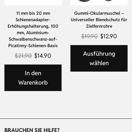
11 mm bis 20 mm
Gummi-Okularmuschel –
Schienenadapter-
Universeller Blendschutz für
Erhöhungshalterung, 100
Zielfernrohre
mm, Aluminium-
$
19.90
$
12.90
Schwalbenschwanz-auf-
Picatinny-Schienen-Basis
Ausführung
$
21.90
$
14.90
wählen
In den
Warenkorb
BRAUCHEN SIE HILFE?