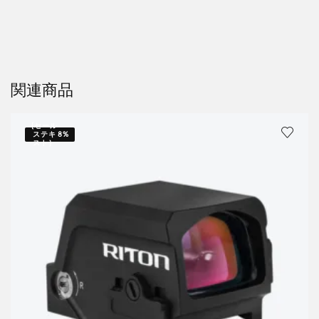
関連商品
{セール
ステキ
8%
スト｝