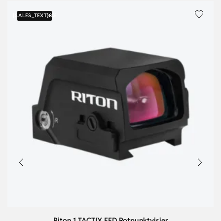
{SALES_TEXT}
8%
Riton 1 TACTIX EED Rotpunktvisier