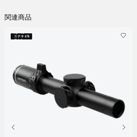
関連商品
{セール
ステキ
6%
スト｝