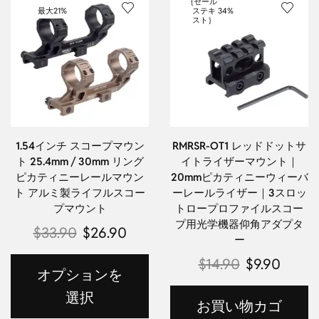
{セール
最大
21%
ステキ
34%
スト｝
1.54インチ スコープマウン
RMRSR-OT1 レッドドットサ
ト 25.4mm / 30mm リング
イトライザーマウント｜
ピカティニーレールマウン
20mmピカティニーウィーバ
ト アルミ製ライフルスコー
ーレールライザー｜3スロッ
プマウント
トロープロファイルスコー
プ用光学機器仰角アダプタ
$
33.90
$
26.90
ー
$
14.90
$
9.90
オプションを
選択
お買い物カゴ