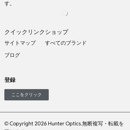
す。
クイックリンク
ショップ
サイトマップ
すべてのブランド
ブログ
Russian
Dutch
Italian
登録
Turkish
Ukrainian
ここをクリック
French
Portuguese
© Copyright 2026 Hunter Optics.無断複写・転載を
German