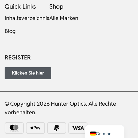
Quick-Links
Shop
Inhaltsverzeichnis
Alle Marken
Blog
Russian
Dutch
Italian
REGISTER
Japanese
Turkish
Klicken Sie hier
Ukrainian
French
© Copyright 2026 Hunter Optics. Alle Rechte
Portuguese
vorbehalten.
Spanish
English
German