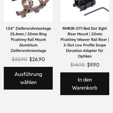
1.54” Zielfernrohrmontage
RMRSR-OT1 Red Dot Sight
25.4mm / 30mm Ring
Riser Mount | 20mm
Picatinny Rail Mount
Picatinny Weaver Rail Riser |
Aluminium
3-Slot Low Profile Scope
Zielfernrohrmontage
Elevation Adapter für
Optiken
$
33.90
$
26.90
$
14.90
$
9.90
Ausführung
In den
wählen
Warenkorb