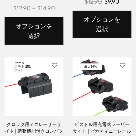
$
12.90
$
9.90
$
12.90
–
$
14.90
オプションを
オプションを
選択
選択
{セール
ステキ
25%
最大
14%
スト｝
グロック用ミニレーザーサ
ピストル用充電式レーザー
イト | 調整機能付きコンパク
サイト | ピカティニーレール