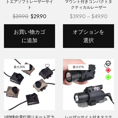
トエアソフトレーザーサイ
マウント付きコンパクトタ
ト
クティカルレーザー
$
39.90
$
29.90
$
39.90
–
$
49.90
お買い物カゴ
オプションを
に追加
選択
最大
25%
最大
27%
LED懐中電灯用リモート圧力
レーザーサイト付きタクテ