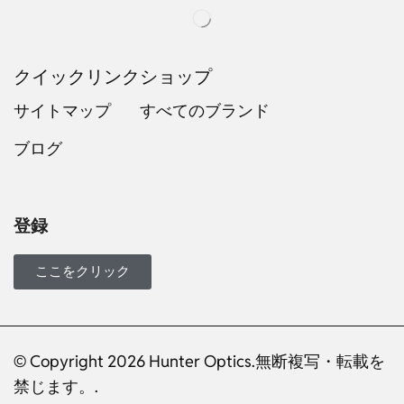
クイックリンク
ショップ
サイトマップ
すべてのブランド
ブログ
Russian
Dutch
Italian
登録
Turkish
Ukrainian
ここをクリック
French
Portuguese
© Copyright 2026 Hunter Optics.無断複写・転載を
German
禁じます。.
Spanish