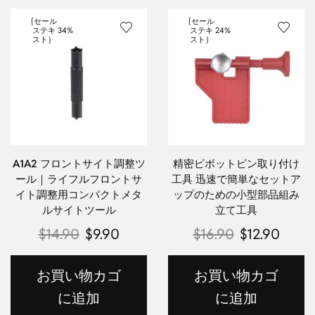
{セール
{セール
ステキ
34%
ステキ
24%
スト｝
スト｝
A1A2 フロントサイト調整ツ
精密ピボットピン取り付け
ール｜ライフルフロントサ
工具 迅速で簡単なセットア
イト調整用コンパクトメタ
ップのための小型部品組み
ルサイトツール
立て工具
$
14.90
$
9.90
$
16.90
$
12.90
お買い物カゴ
お買い物カゴ
に追加
に追加