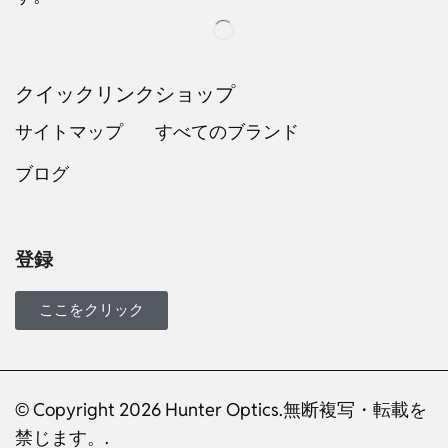
クイックリンク
ショップ
サイトマップ
すべてのブランド
ブログ
Russian
Dutch
Italian
登録
Turkish
Ukrainian
ここをクリック
French
Portuguese
German
© Copyright 2026 Hunter Optics.無断複写・転載を
禁じます。.
Spanish