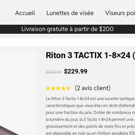
Accueil
Lunettes de visée
Viseurs po
Livraison gratuite à partir de $200
Riton 3 TACTIX 1-8×24 
$
229.99
$
249.99
(
2
avis client)
Le Riton 3 Tactix 1-8×24 est une lunette tactique
caractéristiques que vous êtes en droit d'attend
pour une fraction du prix. Dotée de nombreux rég
la lumière du jour, la 3 Tactix 1-8×24 permet une a
grossissement et des points de visée fins et préc
est disponible en noir ou en finition anodisée FD