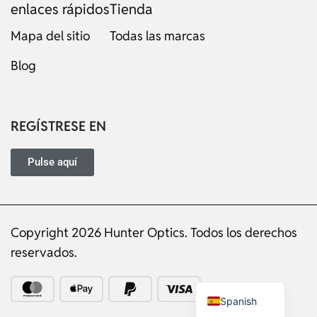
enlaces rápidos
Tienda
Mapa del sitio
Todas las marcas
Blog
Russian
Dutch
Italian
REGÍSTRESE EN
Japanese
Turkish
Pulse aquí
Ukrainian
French
Copyright 2026 Hunter Optics. Todos los derechos
Portuguese
reservados.
German
English
Spanish