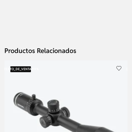
Productos Relacionados
{TEXTO_DE_VENTA}
19%
{T