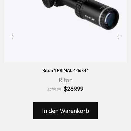
Riton 1 PRIMAL 4-16×44
Riton
$
269.99
$
299.99
In den Warenkorb