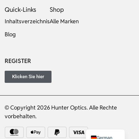
Quick-Links
Shop
Inhaltsverzeichnis
Alle Marken
Blog
Russian
Dutch
Italian
REGISTER
Japanese
Turkish
Klicken Sie hier
Ukrainian
French
© Copyright 2026 Hunter Optics. Alle Rechte
Portuguese
vorbehalten.
Spanish
English
German