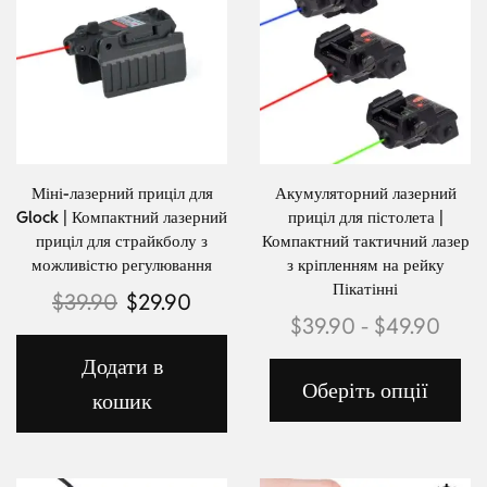
Міні-лазерний приціл для
Акумуляторний лазерний
Glock | Компактний лазерний
приціл для пістолета |
приціл для страйкболу з
Компактний тактичний лазер
можливістю регулювання
з кріпленням на рейку
Пікатінні
$
39.90
$
29.90
$
39.90
-
$
49.90
Додати в
Оберіть опції
кошик