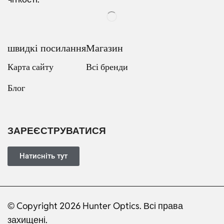
швидкі посилання
Магазин
Карта сайту
Всі бренди
Блог
Russian
Dutch
Italian
ЗАРЕЄСТРУВАТИСЯ
Japanese
Turkish
Натисніть тут
French
Portuguese
© Copyright 2026 Hunter Optics. Всі права
German
захищені.
Spanish