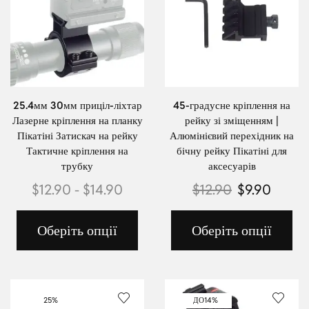
25.4мм 30мм приціл-ліхтар
45-градусне кріплення на
Лазерне кріплення на планку
рейку зі зміщенням |
Пікатіні Затискач на рейку
Алюмінієвий перехідник на
Тактичне кріплення на
бічну рейку Пікатіні для
трубку
аксесуарів
$
12.90
-
$
14.90
$
12.90
$
9.90
Оберіть опції
Оберіть опції
25%
ДО
14%