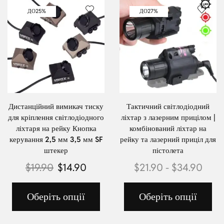
ДО
25%
ДО
27%
Дистанційний вимикач тиску
Тактичний світлодіодний
для кріплення світлодіодного
ліхтар з лазерним прицілом |
ліхтаря на рейку Кнопка
комбінований ліхтар на
керування 2,5 мм 3,5 мм SF
рейку та лазерний приціл для
штекер
пістолета
$
19.90
$
14.90
$
21.90
-
$
34.90
Оберіть опції
Оберіть опції