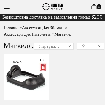
0
Безкоштовна доставка на замовлення понад $200
»
»
Головна
Аксесуари Для Зйомки
»
Аксесуари Для Пістолетів
Магвелл.
Магвелл.
ДО
27%