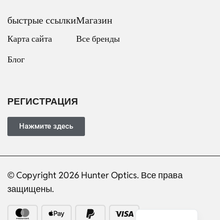
быстрые ссылки
Магазин
Карта сайта
Все бренды
Блог
Dutch
Italian
Japanese
РЕГИСТРАЦИЯ
Turkish
Ukrainian
Нажмите здесь
French
Portuguese
© Copyright 2026 Hunter Optics. Все права
German
защищены.
Spanish
English