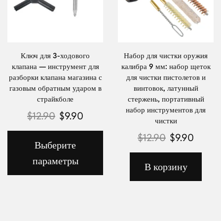
Ключ для 3-ходового
Набор для чистки оружия
клапана — инструмент для
калибра 9 мм: набор щеток
разборки клапана магазина с
для чистки пистолетов и
газовым обратным ударом в
винтовок, латунный
страйкболе
стержень, портативный
набор инструментов для
$
12.90
$
9.90
чистки
$
12.90
$
9.90
Выберите
параметры
В корзину