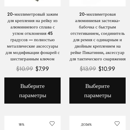
20-миллиметровый зажим
20-миллиметровая
для крепления на рейку из
алюминиевая застежка-
алюминиевого сплава с
бабочка с быстрым
углом отклонения 45
отстегиванием, соединитель
градусов — полностью
для ремня с одинарным и
металлические аксессуары
двойным креплением на
для модификации фонарей с
рейке Пикатинни, аксессуар
шестигранным ключом
для тактического снаряжения
$
10.99
$
7.99
$
13.99
$
10.99
Выберите
Выберите
параметры
параметры
18%
ДО
36%