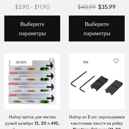
$
3.90
-
$
11.90
$
40.99
$
35.99
Выберите
Выберите
параметры
параметры
ДО
32%
15%
Набор щёток для чистки
Набор из 2 шт. переходников
ружей калибра 12, 20 и 410,
«ласточкин хвост» на рейку