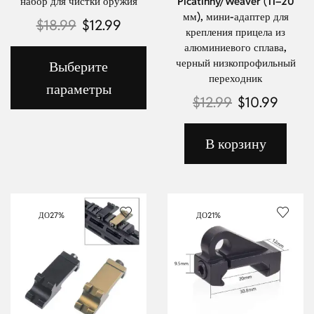
набор для чистки оружия
Picatinny/Weaver (11–20
мм), мини-адаптер для
$
18.99
$
12.99
крепления прицела из
алюминиевого сплава,
черный низкопрофильный
Выберите
переходник
параметры
$
12.99
$
10.99
В корзину
ДО
27%
ДО
21%