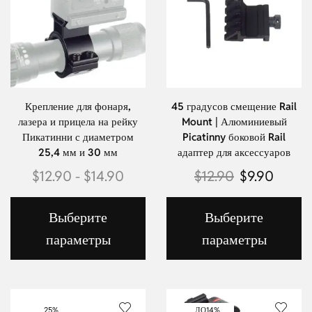
Крепление для фонаря,
45 градусов смещение Rail
лазера и прицела на рейку
Mount | Алюминиевый
Пикатинни с диаметром
Picatinny боковой Rail
25,4 мм и 30 мм
адаптер для аксессуаров
$
12.90
-
$
14.90
$
12.90
$
9.90
Выберите
Выберите
параметры
параметры
25%
ДО
14%