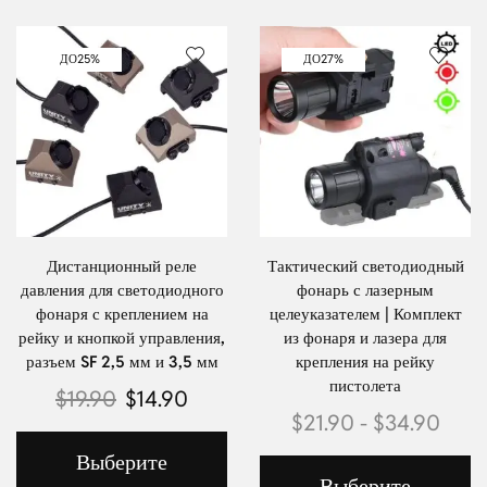
ДО
25%
ДО
27%
Дистанционный реле
Тактический светодиодный
давления для светодиодного
фонарь с лазерным
фонаря с креплением на
целеуказателем | Комплект
рейку и кнопкой управления,
из фонаря и лазера для
разъем SF 2,5 мм и 3,5 мм
крепления на рейку
пистолета
$
19.90
$
14.90
$
21.90
-
$
34.90
Выберите
Выберите