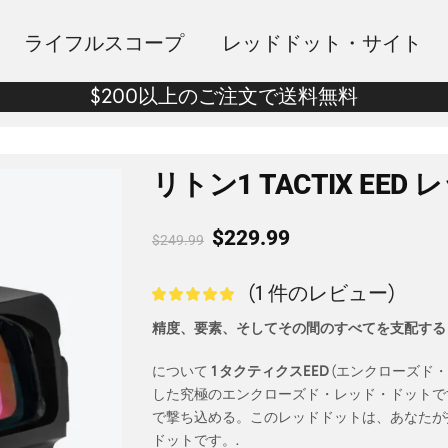
ライフルスコープ
レッドドット・サイト
$200以上のご注文で送料無料
リトン1 TACTIX EE
$
229.99
$
249.99
(
1
件のレビュー)
精度、要素、そしてその間のすべてを支配する
について
1 タクティクスEED
(エンクローズド
した究極のエンクローズド・レッド・ドットで
で撃ち込める。このレッドドットは、あなたが
ドットです。.