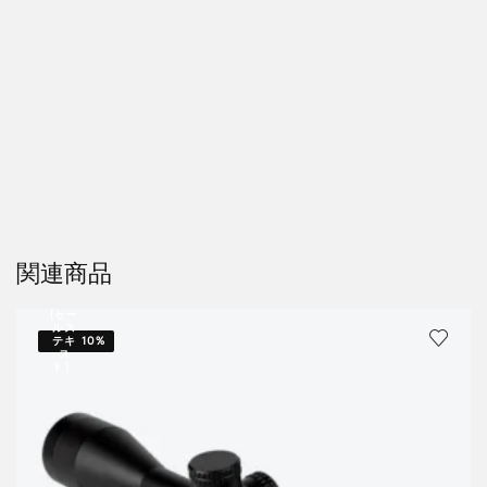
関連商品
{セー
ルス
テキ
10%
ス
ト｝