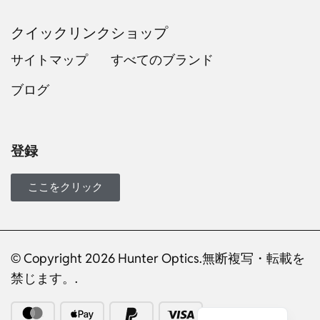
クイックリンク
ショップ
サイトマップ
すべてのブランド
ブログ
Russian
Dutch
Italian
登録
Turkish
Ukrainian
ここをクリック
French
Portuguese
German
© Copyright 2026 Hunter Optics.無断複写・転載を
禁じます。.
Spanish
English