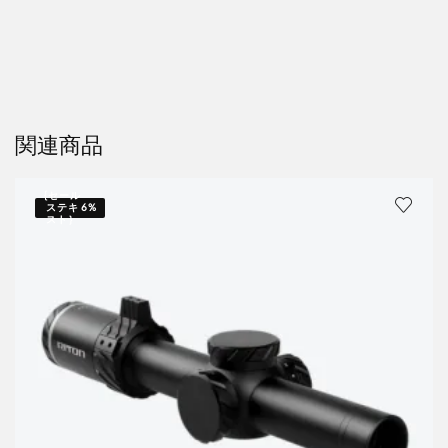
関連商品
{セール
ステキ
6%
スト｝