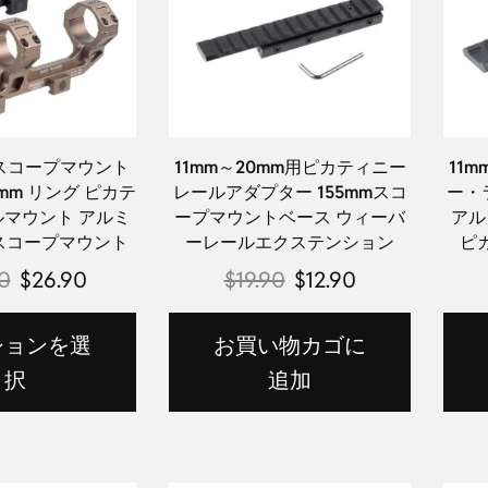
チ スコープマウント
11mm～20mm用ピカティニー
11
30mm リング ピカテ
レールアダプター 155mmスコ
ー・
マウント アルミ
ープマウントベース ウィーバ
アル
スコープマウント
ーレールエクステンション
ピ
0
$
26.90
$
19.90
$
12.90
ションを選
お買い物カゴに
択
追加