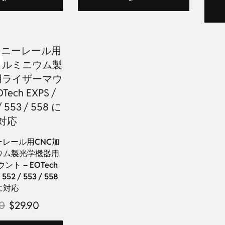
レール用CNC加
ウム製光学機器用
ト – EOTech
 552 / 553 / 558
に対応
90
$
29.90