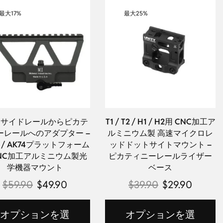
最大
17%
最大
25%
用サイドレールからピカテ
T1 / T2 / H1 / H2用 CNC加工ア
ーレールへのアダプター –
ルミニウム製 高速マイクロレ
7 / AK74プラットフォーム
ッドドットサイトマウント –
NC加工アルミニウム製光
ピカティニーレールライザー
学機器マウント
ベース
$
59.90
$
49.90
$
39.90
$
29.90
オプションを選
オプションを選