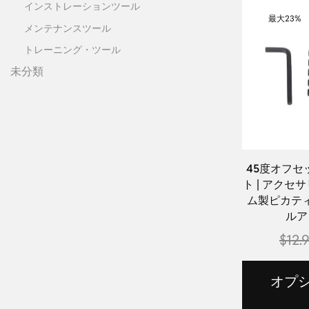
インストレーションツール
最大
23%
メンテナンスツール
トレーニング・ツール
未分類
45度オフセ
ト | アク
ム製ピカテ
ルア
$
12.
オプ