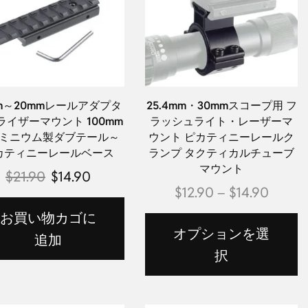
mm～20mmレールアダプタ
25.4mm・30mmスコープ用 フ
ライザーマウント 100mm
ラッシュライト・レーザーマ
ミニウム製ダブテール～
ウント ピカティニーレールク
カティニーレールベース
ランプ タクティカルチューブ
マウント
$
21.90
$
14.90
$
12.90
–
$
14.90
お買い物カゴに
オプションを選
追加
択