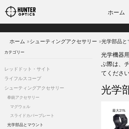
ホーム
»
»
ホーム
シューティングアクセサリー
光学部品と
カテゴリー
光学機器
ぶ際は、
レッドドット・サイト
てください
ライフルスコープ
光学
シューティングアクセサリー
拳銃アクセサリー
マグウェル
最大
21%
スライドカバープレート
光学部品とマウント