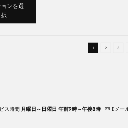
ションを選
択
1
2
3
ビス時間
月曜日～日曜日 午前9時～午後8時
Eメー