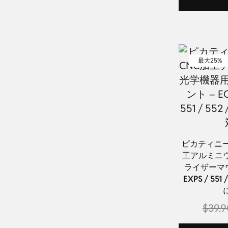
最大
25%
ピカティニー
工アルミニ
ライザーマウン
EXPS / 551 /
$
39.