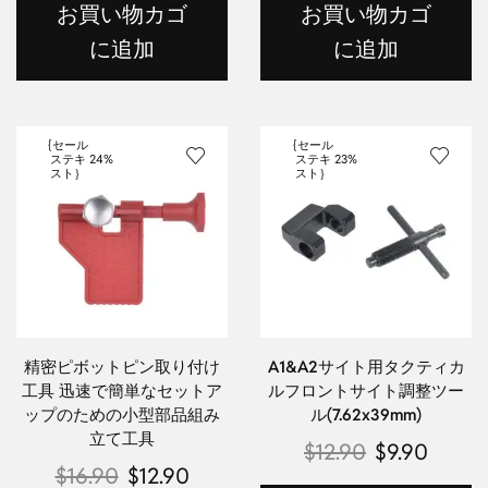
お買い物カゴ
お買い物カゴ
に追加
に追加
{セール
{セール
ステキ
24%
ステキ
23%
スト｝
スト｝
精密ピボットピン取り付け
A1&A2サイト用タクティカ
工具 迅速で簡単なセットア
ルフロントサイト調整ツー
ップのための小型部品組み
ル(7.62x39mm)
立て工具
$
12.90
$
9.90
$
16.90
$
12.90