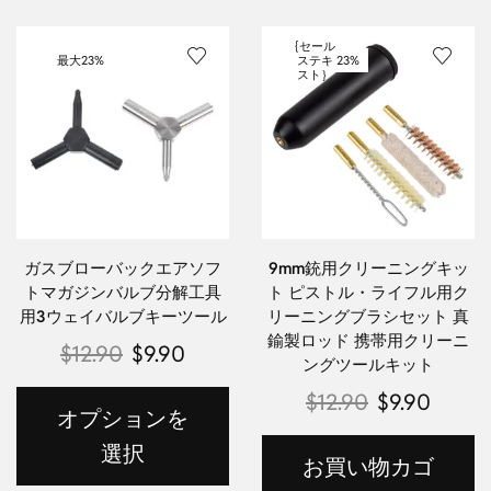
{セール
最大
23%
ステキ
23%
スト｝
ガスブローバックエアソフ
9mm銃用クリーニングキッ
トマガジンバルブ分解工具
ト ピストル・ライフル用ク
用3ウェイバルブキーツール
リーニングブラシセット 真
鍮製ロッド 携帯用クリーニ
$
12.90
$
9.90
ングツールキット
$
12.90
$
9.90
オプションを
選択
お買い物カゴ