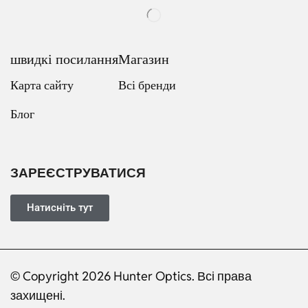
швидкі посилання
Магазин
Карта сайту
Всі бренди
Блог
Russian
Dutch
Italian
ЗАРЕЄСТРУВАТИСЯ
Japanese
Turkish
Натисніть тут
French
Portuguese
© Copyright 2026 Hunter Optics. Всі права
German
захищені.
Spanish