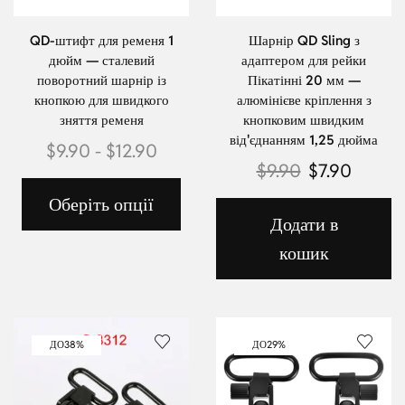
QD-штифт для ременя 1
Шарнір QD Sling з
дюйм — сталевий
адаптером для рейки
поворотний шарнір із
Пікатінні 20 мм —
кнопкою для швидкого
алюмінієве кріплення з
зняття ременя
кнопковим швидким
від'єднанням 1,25 дюйма
$
9.90
-
$
12.90
$
9.90
$
7.90
Оберіть опції
Додати в
кошик
ДО
38%
ДО
29%