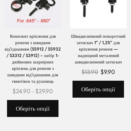
Комплект кріплення для
Швидкознімний поворотний
ременя з швидким
затискач 1” / 1,25” для
від'єднанням (S5912 / S5932
кріплення ременя —
/ S3312 / S3912) – набір 1-
надміцний металевий
дюймових шарнірних
швидкознімний затискач
кріплень для ременя з
$
13.90
$
9.90
швидким від'єднанням для
гвинтівок та рушниць
Оберіть опції
$
24.90
-
$
29.90
Оберіть опції