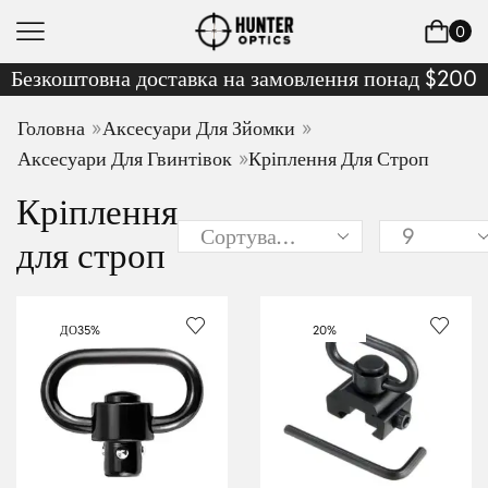
0
Безкоштовна доставка на замовлення понад $200
»
»
Головна
Аксесуари Для Зйомки
»
Аксесуари Для Гвинтівок
Кріплення Для Строп
Кріплення
для строп
ДО
35%
20%