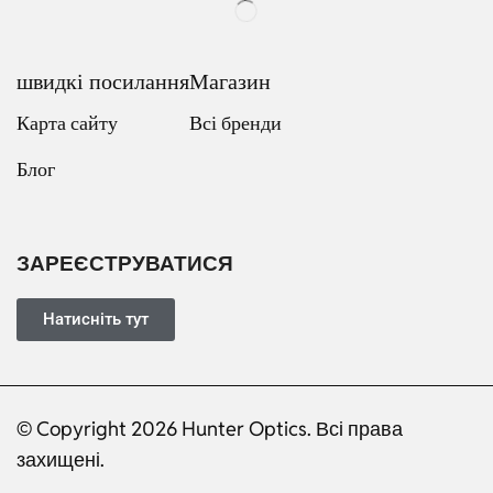
швидкі посилання
Магазин
Карта сайту
Всі бренди
Блог
Russian
Dutch
Italian
ЗАРЕЄСТРУВАТИСЯ
Japanese
Turkish
Натисніть тут
French
Portuguese
© Copyright 2026 Hunter Optics. Всі права
German
захищені.
Spanish