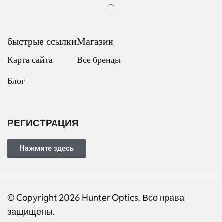
быстрые ссылки
Магазин
Карта сайта
Все бренды
Блог
Dutch
Italian
Japanese
РЕГИСТРАЦИЯ
Turkish
Ukrainian
Нажмите здесь
French
Portuguese
© Copyright 2026 Hunter Optics. Все права
German
защищены.
Spanish