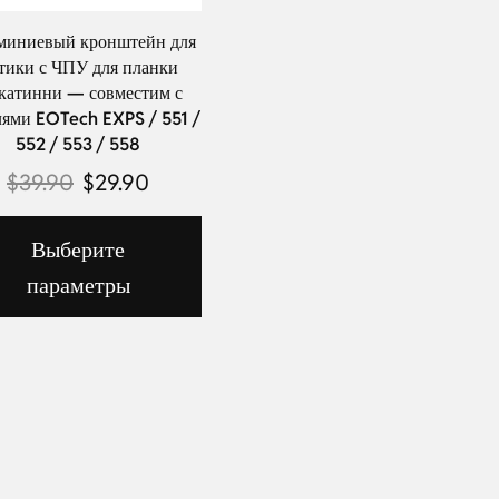
иниевый кронштейн для
тики с ЧПУ для планки
катинни — совместим с
ями EOTech EXPS / 551 /
552 / 553 / 558
$
39.90
$
29.90
Выберите
параметры