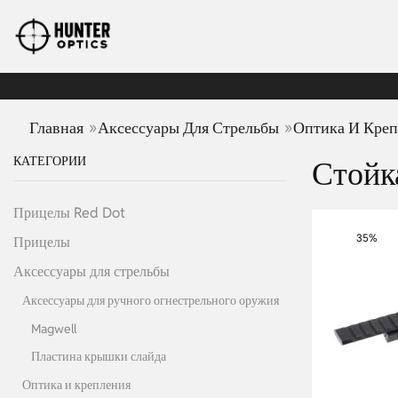
»
»
Главная
Аксессуары Для Стрельбы
Оптика И Креп
КАТЕГОРИИ
Стойк
Прицелы Red Dot
35%
Прицелы
Аксессуары для стрельбы
Аксессуары для ручного огнестрельного оружия
Magwell
Пластина крышки слайда
Оптика и крепления