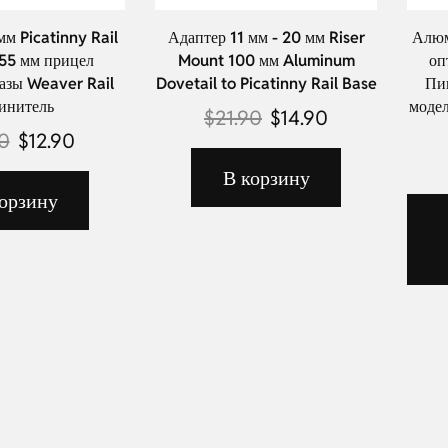
мм Picatinny Rail
Адаптер 11 мм - 20 мм Riser
Алюм
155 мм прицел
Mount 100 мм Aluminum
оп
азы Weaver Rail
Dovetail to Picatinny Rail Base
Пи
инитель
модел
$
21.90
$
14.90
90
$
12.90
В корзину
орзину