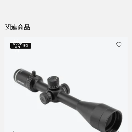
関連商品
{セー
ルステ
19%
キス
ト｝