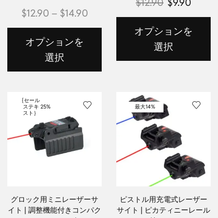
$
12.90
$
9.90
$
12.90
–
$
14.90
オプションを
オプションを
選択
選択
{セール
ステキ
25%
最大
14%
スト｝
グロック用ミニレーザーサ
ピストル用充電式レーザー
イト | 調整機能付きコンパク
サイト | ピカティニーレール