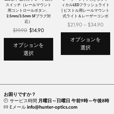
スイッチ（レールマウント
ィカルLEDフラッシュライト
用コントロールボタン、
| ピストル用レールマウント
2.5mm/3.5mm SFプラグ対
式ライト＆レーザーコンボ
応）
$
21.90
–
$
34.90
$
19.90
$
14.90
オプションを
オプションを
選択
選択
お困りですか？
サービス時間
月曜日～日曜日 午前9時～午後8時
Eメール
info@hunter-optics.com