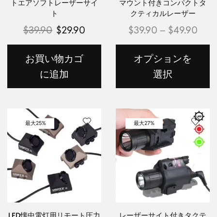
トエアソフトレーザーサイ
マウント付きコンパクトタ
ト
クティカルレーザー
$
39.90
$
29.90
$
39.90
–
$
49.90
お買い物カゴ
オプションを
に追加
選択
最大
25%
最大
27%
LED懐中電灯用リモート圧力
レーザーサイト付きタクテ