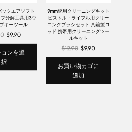
バックエアソフト
9mm銃用クリーニングキット
ブ分解工具用3ウ
ピストル・ライフル用クリー
ブキーツール
ニングブラシセット 真鍮製ロ
ッド 携帯用クリーニングツー
90
$
9.90
ルキット
$
12.90
$
9.90
ションを選
択
お買い物カゴに
追加