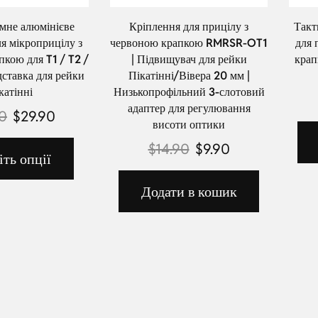
мне алюмінієве
Кріплення для прицілу з
Такт
я мікроприцілу з
червоною крапкою RMRSR-OT1
для 
кою для T1 / T2 /
| Підвищувач для рейки
крап
дставка для рейки
Пікатінні/Вівера 20 мм |
катінні
Низькопрофільний 3-слотовий
адаптер для регулювання
90
$
29.90
висоти оптики
$
14.90
$
9.90
іть опції
Додати в кошик