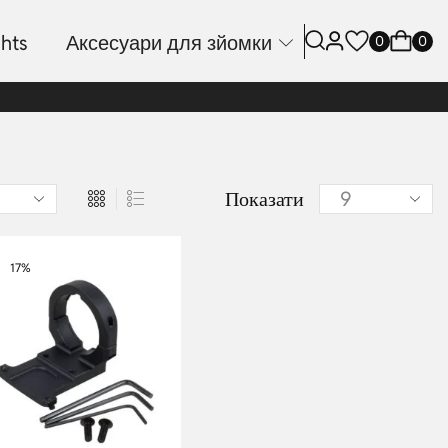
hts
Аксесуари для зйомки
0
0
Показати
17%