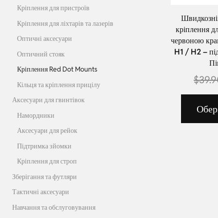
Кріплення для пристроїв
Швидкозні
Кріплення для ліхтарів та лазерів
кріплення дл
Оптичні аксесуари
червоною крап
H1 / H2 – пі
Оптичний стояк
Пі
Кріплення Red Dot Mounts
$
39.
Кільця та кріплення прицілу
Аксесуари для гвинтівок
Обер
Намордники
Аксесуари для рейок
Підтримка зйомки
Кріплення для строп
Зберігання та футляри
Тактичні аксесуари
Навчання та обслуговування