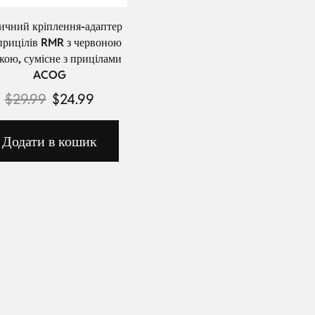
ичний кріплення-адаптер
прицілів RMR з червоною
кою, сумісне з прицілами
ACOG
$
29.99
$
24.99
Додати в кошик