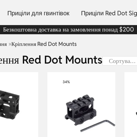
Приціли для гвинтівок
Приціли Red Dot Sig
Безкоштовна доставка на замовлення понад $200
»
ння
Кріплення Red Dot Mounts
ення Red Dot Mounts
34%