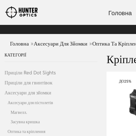
Головна
»
»
Головна
Аксесуари Для Зйомки
Оптика Та Кріпле
КАТЕГОРІЇ
Кріпл
Приціли Red Dot Sights
ДО
25%
Приціли для гвинтівок
Аксесуари для зйомки
Аксесуари для пістолетів
Магвелл.
Засувна кришка
Оптика та кріплення