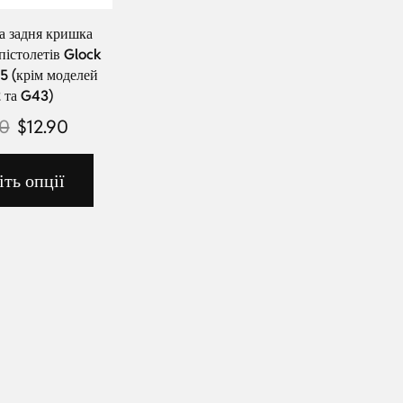
а задня кришка
пістолетів Glock
5 (крім моделей
 та G43)
90
$
12.90
іть опції