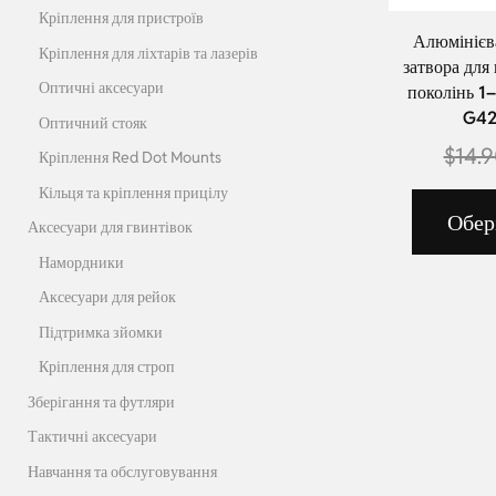
Кріплення для пристроїв
Алюмінієв
Кріплення для ліхтарів та лазерів
затвора для 
Оптичні аксесуари
поколінь 1–
G42
Оптичний стояк
$
14.
Кріплення Red Dot Mounts
Кільця та кріплення прицілу
Обер
Аксесуари для гвинтівок
Намордники
Аксесуари для рейок
Підтримка зйомки
Кріплення для строп
Зберігання та футляри
Тактичні аксесуари
Навчання та обслуговування