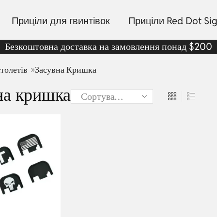
Приціли для гвинтівок
Приціли Red Dot Sig
Безкоштовна доставка на замовлення понад $200
»
толетів
Засувна Кришка
на кришка