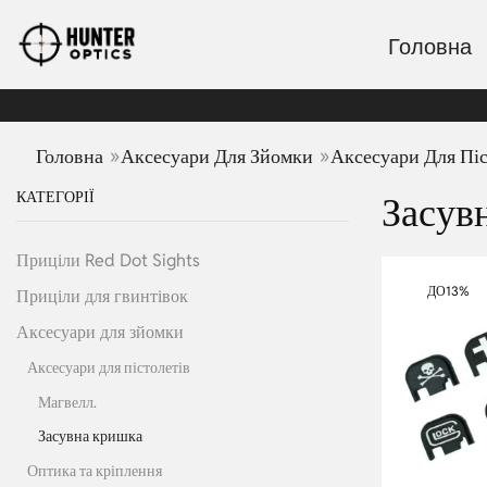
Головна
»
»
Головна
Аксесуари Для Зйомки
Аксесуари Для Піс
КАТЕГОРІЇ
Засув
Приціли Red Dot Sights
ДО
13%
Приціли для гвинтівок
Аксесуари для зйомки
Аксесуари для пістолетів
Магвелл.
Засувна кришка
Оптика та кріплення