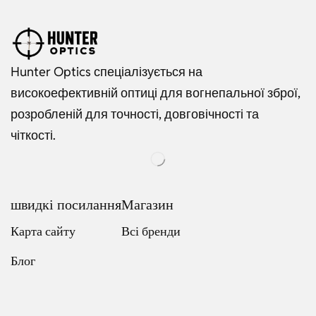
Hunter Optics спеціалізується на
високоефективній оптиці для вогнепальної зброї,
розробленій для точності, довговічності та
чіткості.
швидкі посилання
Магазин
Карта сайту
Всі бренди
Блог
Russian
Dutch
Italian