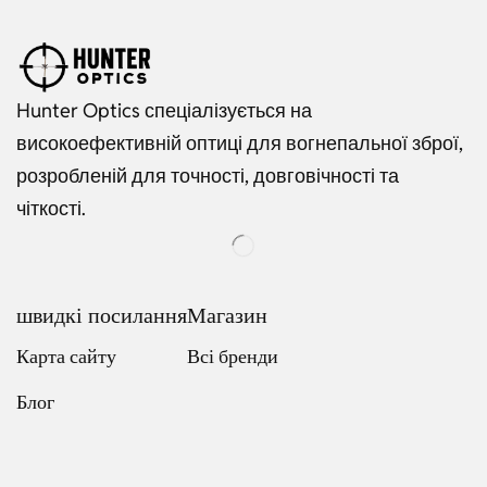
Hunter Optics спеціалізується на
високоефективній оптиці для вогнепальної зброї,
розробленій для точності, довговічності та
чіткості.
швидкі посилання
Магазин
Карта сайту
Всі бренди
Блог
Russian
Dutch
Italian