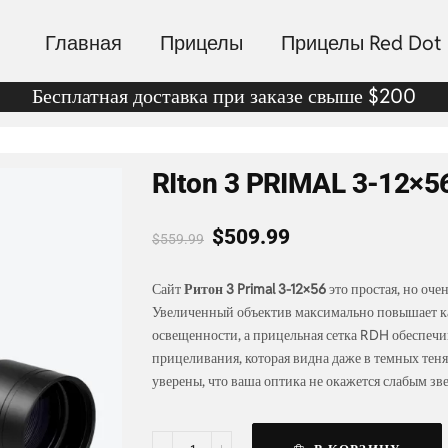
Главная
Прицелы
Прицелы Red Dot
Бесплатная доставка при заказе свыше $200
RIton 3 PRIMAL 3-12×5
$
509.99
$
559.99
Сайт
Ритон
3 Primal 3-12×56
это простая, но оче
Увеличенный объектив максимально повышает ка
освещенности, а прицельная сетка RDH обеспечи
прицеливания, которая видна даже в темных теня
уверены, что ваша оптика не окажется слабым зв