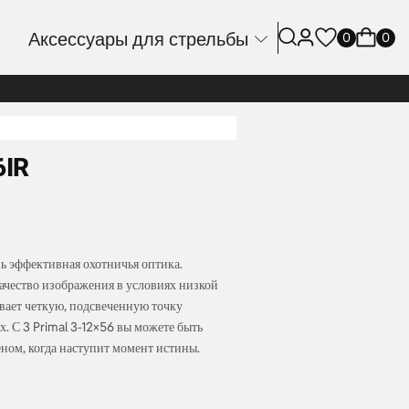
Аксессуары для стрельбы
0
0
6IR
нь эффективная охотничья оптика.
чество изображения в условиях низкой
вает четкую, подсвеченную точку
х. С 3 Primal 3-12×56 вы можете быть
еном, когда наступит момент истины.