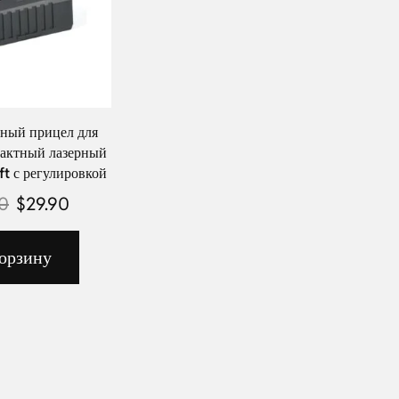
ный прицел для
пактный лазерный
ft с регулировкой
90
$
29.90
орзину