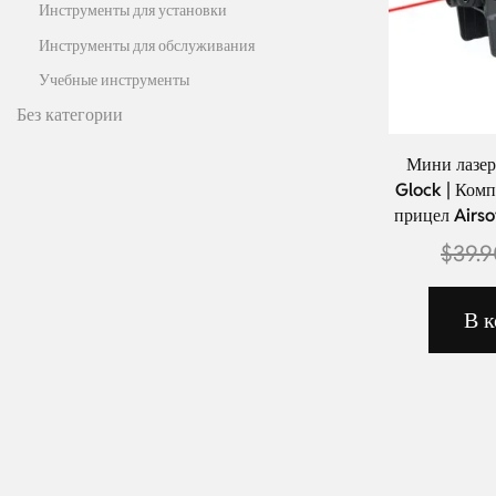
Инструменты для установки
Инструменты для обслуживания
Учебные инструменты
Без категории
Мини лазер
Glock | Ком
прицел Airso
$
39.
В к