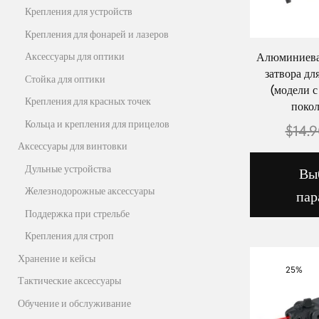
Крепления для устройств
Крепления для фонарей и лазеров
Алюминиева
Аксессуары для оптики
затвора дл
Стойка для оптики
(модели с
Крепления для красных точек
покол
Кольца и крепления для прицелов
$
14.
Аксессуары для винтовки
Дульные устройства
Вы
Железнодорожные аксессуары
пар
Поддержка при стрельбе
Крепления для строп
Хранение и кейсы
25%
Тактические аксессуары
Обучение и обслуживание