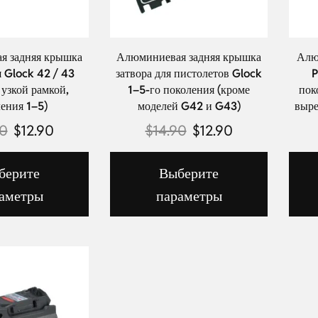
я задняя крышка
Алюминиевая задняя крышка
Алю
я Glock 42 / 43
затвора для пистолетов Glock
P
 узкой рамкой,
1–5-го поколения (кроме
пок
ения 1–5)
моделей G42 и G43)
выре
90
$
12.90
$
14.90
$
12.90
берите
Выберите
аметры
параметры