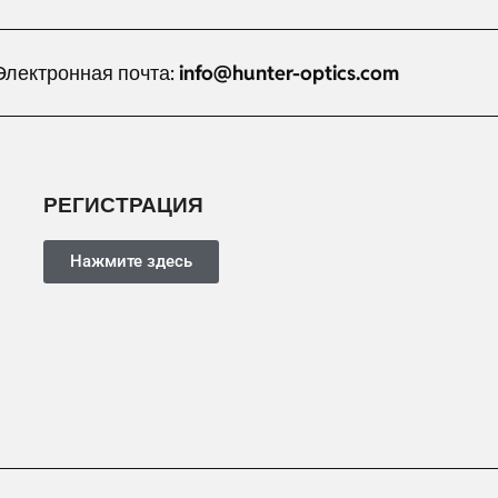
Электронная почта:
info@hunter-optics.com
Dutch
РЕГИСТРАЦИЯ
Italian
Japanese
Нажмите здесь
Turkish
Ukrainian
French
Portuguese
German
Spanish