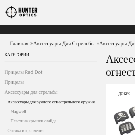
»
»
Главная
Аксессуары Для Стрельбы
Аксессуары Дл
КАТЕГОРИИ
Аксес
огнес
Прицелы Red Dot
Прицелы
Аксессуары для стрельбы
ДО
13%
Аксессуары для ручного огнестрельного оружия
Magwell
Пластина крышки слайда
Оптика и крепления