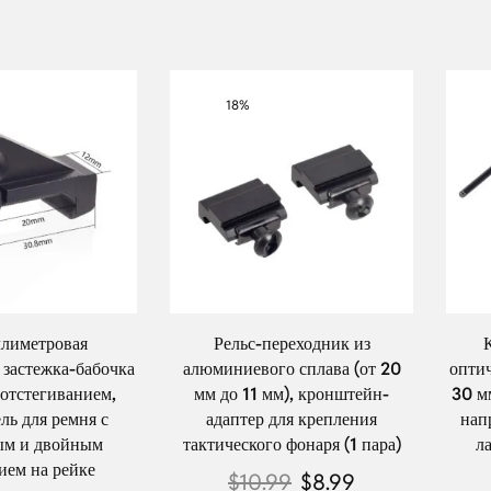
18%
лиметровая
Рельс-переходник из
застежка-бабочка
алюминиевого сплава (от 20
оптич
отстегиванием,
мм до 11 мм), кронштейн-
30 м
ль для ремня с
адаптер для крепления
нап
ым и двойным
тактического фонаря (1 пара)
л
ием на рейке
$
10.99
$
8.99