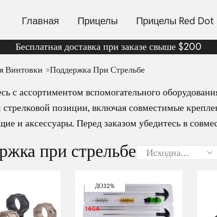
Главная
Прицелы
Прицелы Red Dot
Бесплатная доставка при заказе свыше $200
»
я Винтовки
Поддержка При Стрельбе
сь с ассортиментом вспомогательного оборудования
 стрелковой позиции, включая совместимые крепле
ие и аксессуары. Перед заказом убедитесь в совме
ржка при стрельбе
ДО
32%