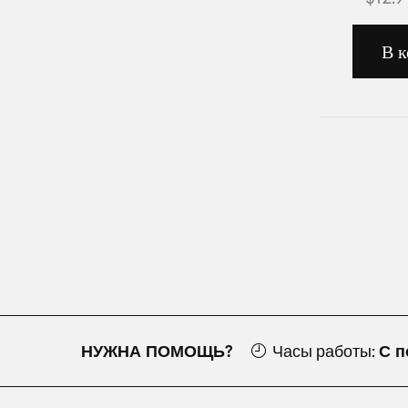
В к
НУЖНА ПОМОЩЬ?
Часы работы:
С п