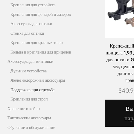
Крепления для устройств
Крепления для фонарей и лазеров
Аксессуары для оптики
Стойка для оптики
Крепления для красных точек
Крепежный
Кольца и крепления для прицелов
прицела 1,93
для оптики 
Аксессуары для винтовки
мм, цельн
Дульные устройства
длинны
гра
Железнодорожные аксессуары
$
40.
Поддержка при стрельбе
Крепления для строп
Вы
Хранение и кейсы
пар
Тактические аксессуары
Обучение и обслуживание