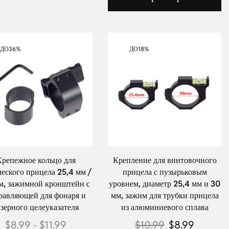
ДО
36%
ДО
18%
Крепежное кольцо для
Крепление для винтовочного
еского прицела 25,4 мм /
прицела с пузырьковым
м, зажимной кронштейн с
уровнем, диаметр 25,4 мм и 30
равляющей для фонаря и
мм, зажим для трубки прицела
азерного целеуказателя
из алюминиевого сплава
$
8.99
-
$
11.99
$
10.99
$
8.99