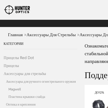
»
»
Главная
Аксессуары Для Стрельбы
Аксессуары Дл
КАТЕГОРИИ
Ознакомьте
стабильной
Прицелы Red Dot
направляющ
Прицелы
Подде
Аксессуары для стрельбы
Аксессуары для ручного огнестрельного оружия
Magwell
ДО
12%
Пластина крышки слайда
Оптика и крепления