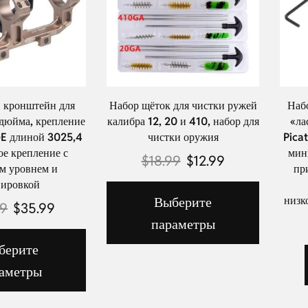
 кронштейн для
Набор щёток для чистки ружей
Набо
 дюйма, крепление
калибра 12, 20 и 410, набор для
«ла
GE длиной 3025,4
чистки оружия
Pica
ое крепление с
мин
$
18.99
$
12.99
м уровнем и
пр
вировкой
Выберите
низк
99
$
35.99
параметры
берите
аметры