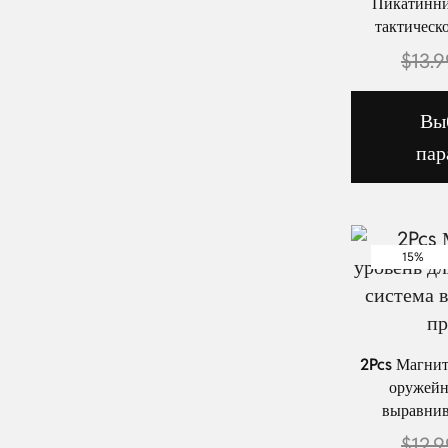
Пикатинни,
тактическ
$
13.9
Вы
пар
15%
2Pcs Магнит
оружейн
выравнив
$
12.9