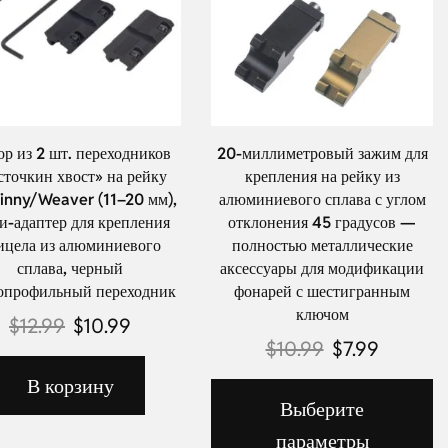
р из 2 шт. переходников
20-миллиметровый зажим для
сточкин хвост» на рейку
крепления на рейку из
tinny/Weaver (11–20 мм),
алюминиевого сплава с углом
и-адаптер для крепления
отклонения 45 градусов —
ицела из алюминиевого
полностью металлические
сплава, черный
аксессуары для модификации
опрофильный переходник
фонарей с шестигранным
ключом
$
12.99
$
10.99
$
10.99
$
7.99
В корзину
Выберите
параметры