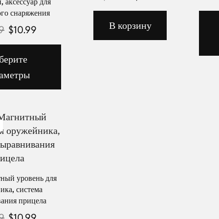
 аксессуар для
ого снаряжения
В корзину
9
$
10.99
берите
аметры
ный уровень для
ика, система
ания прицела
9
$
10.99