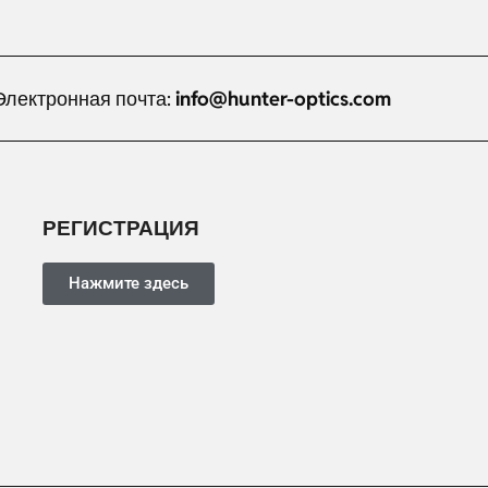
Электронная почта:
info@hunter-optics.com
РЕГИСТРАЦИЯ
Dutch
Italian
Нажмите здесь
Japanese
Turkish
Ukrainian
French
Portuguese