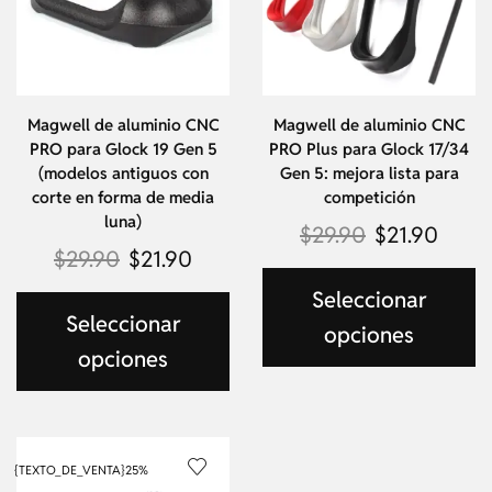
Magwell de aluminio CNC
Magwell de aluminio CNC
PRO para Glock 19 Gen 5
PRO Plus para Glock 17/34
(modelos antiguos con
Gen 5: mejora lista para
corte en forma de media
competición
luna)
$
29.90
$
21.90
$
29.90
$
21.90
Seleccionar
Seleccionar
opciones
opciones
{TEXTO_DE_VENTA}
25%