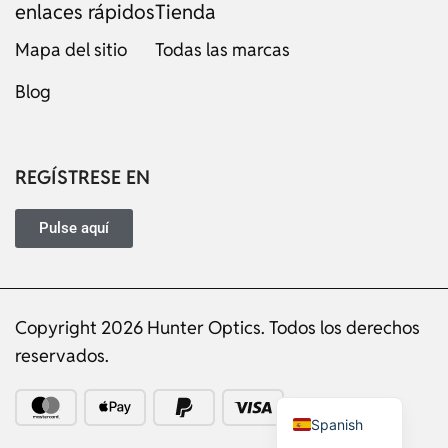
enlaces rápidos
Tienda
Mapa del sitio
Todas las marcas
Blog
Russian
Dutch
Italian
REGÍSTRESE EN
Japanese
Turkish
Pulse aquí
Ukrainian
French
Copyright 2026 Hunter Optics. Todos los derechos
Portuguese
reservados.
German
English
Spanish