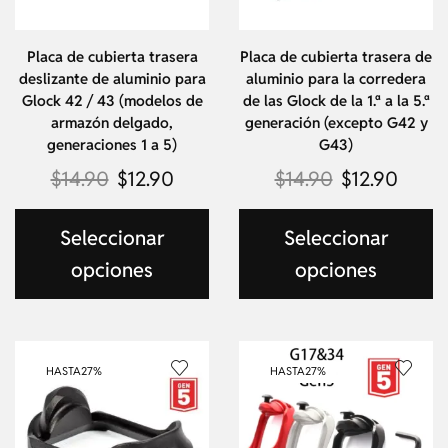
Placa de cubierta trasera
Placa de cubierta trasera de
deslizante de aluminio para
aluminio para la corredera
Glock 42 / 43 (modelos de
de las Glock de la 1.ª a la 5.ª
armazón delgado,
generación (excepto G42 y
generaciones 1 a 5)
G43)
$
14.90
$
12.90
$
14.90
$
12.90
Seleccionar
Seleccionar
opciones
opciones
HASTA
27%
HASTA
27%