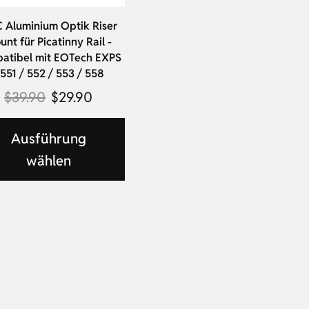
 Aluminium Optik Riser
nt für Picatinny Rail -
atibel mit EOTech EXPS
 551 / 552 / 553 / 558
$
39.90
$
29.90
Ausführung
wählen