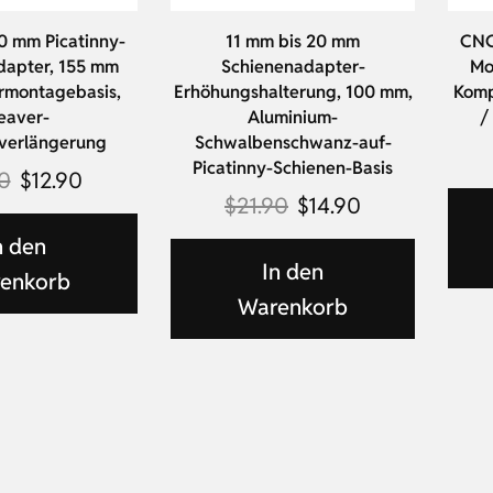
0 mm Picatinny-
11 mm bis 20 mm
CNC
dapter, 155 mm
Schienenadapter-
Mou
hrmontagebasis,
Erhöhungshalterung, 100 mm,
Komp
eaver-
Aluminium-
/
verlängerung
Schwalbenschwanz-auf-
Picatinny-Schienen-Basis
90
$
12.90
$
21.90
$
14.90
n den
In den
enkorb
Warenkorb