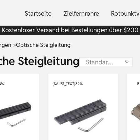
Startseite
Zielfernrohre
Rotpunktvi
Kostenloser Versand bei Bestellungen über $200
»
ungen
Optische Steigleitung
che Steigleitung
5%
{SALES_TEXT}
32%
B