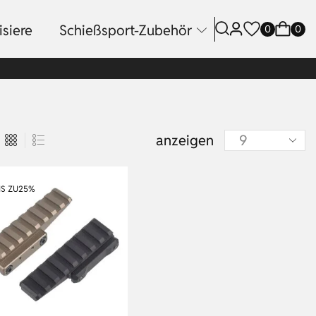
siere
Schießsport-Zubehör
0
0
anzeigen
IS ZU
25%