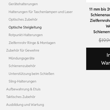
Gerätehalterungen
11 mm bis 2
Halterungen für Taschenlampen und Laser
Schienena
Optisches Zubehör
Zielfernro
W
Optische Steigleitung
Schienen
Rotpunkt-Halterungen
$
19.
Zielfernrohr Ringe & Montagen
Zubehör für Gewehre
I
Mündungsgeräte
War
Schienenzubehör
Unterstützung beim Schießen
Sling-Halterungen
Aufbewahrung & Etuis
Taktisches Zubehör
Ausbildung und Wartung