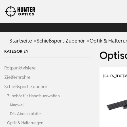
»
»
Startseite
Schießsport-Zubehör
Optik & Halter
KATEGORIEN
Optis
Rotpunktvisiere
{SALES_TEXT}
3
Zielfernrohre
Schießsport-Zubehör
Zubehör für Handfeuerwaffen
Magwell
Dia-Abdeckplatte
Optik & Halterungen