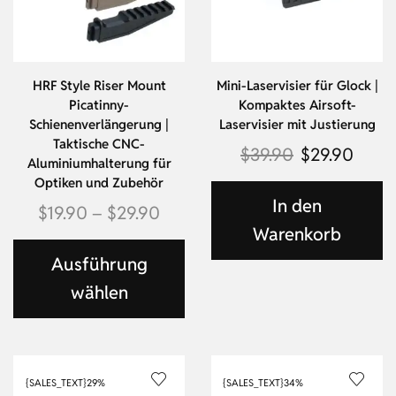
HRF Style Riser Mount
Mini-Laservisier für Glock |
Picatinny-
Kompaktes Airsoft-
Schienenverlängerung |
Laservisier mit Justierung
Taktische CNC-
$
39.90
$
29.90
Aluminiumhalterung für
Optiken und Zubehör
In den
$
19.90
–
$
29.90
Warenkorb
Ausführung
wählen
{SALES_TEXT}
29%
{SALES_TEXT}
34%