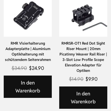
RMR Visierhalterung
RMRSR-OT1 Red Dot Sight
Adapterplatte | Aluminium
Riser Mount | 20mm
Optikhalterung mit
Picatinny Weaver Rail Riser |
schützendem Seitenrahmen
3-Slot Low Profile Scope
Elevation Adapter für
$
34.90
$
24.90
Optiken
$
14.90
$
9.90
In den
Warenkorb
In den
Warenkorb