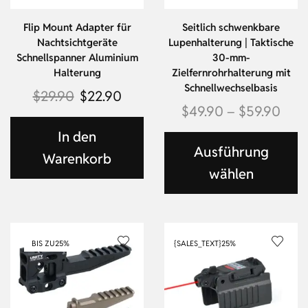
Flip Mount Adapter für
Seitlich schwenkbare
Nachtsichtgeräte
Lupenhalterung | Taktische
Schnellspanner Aluminium
30-mm-
Halterung
Zielfernrohrhalterung mit
Schnellwechselbasis
$
29.90
$
22.90
$
49.90
–
$
59.90
In den
Ausführung
Warenkorb
wählen
BIS ZU
25%
{SALES_TEXT}
25%