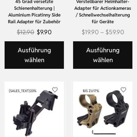
45 Grad versetzte
Verstellbarer Helmhalter-
Schienenhalterung |
Adapter für Actionkameras
Aluminium Picatinny Side
/ Schnellwechselhalterung
Rail Adapter für Zubehör
für Geräte
$
12.90
$
9.90
$
19.90
–
$
59.90
Ausführung
Ausführung
wählen
wählen
{SALES_TEXT}
23%
BIS ZU
17%