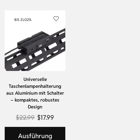
BIS ZU
22%
Universelle
Taschenlampenhalterung
aus Aluminium mit Schalter
– kompaktes, robustes
Design
$
22.99
$
17.99
Ausführung